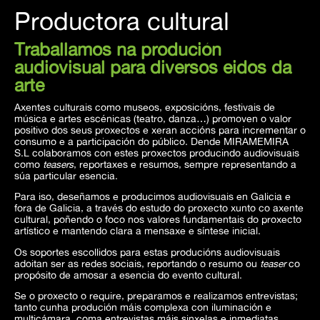
Productora cultural
Traballamos na produción
audiovisual para diversos eidos da
arte
Axentes culturais como museos, exposicións, festivais de
música e artes escénicas (teatro, danza…) promoven o valor
positivo dos seus proxectos e xeran accións para incrementar o
consumo e a participación do público. Dende MIRAMEMIRA
S.L colaboramos con estes proxectos producindo audiovisuais
como
teasers
, reportaxes e resumos, sempre representando a
súa particular esencia.
Para iso, deseñamos e producimos audiovisuais en Galicia e
fora de Galicia, a través do estudo do proxecto xunto co axente
cultural, poñendo o foco nos valores fundamentais do proxecto
artístico e mantendo clara a mensaxe e síntese inicial.
Os soportes escollidos para estas producións audiovisuais
adoitan ser as redes sociais, reportando o resumo ou
teaser
co
propósito de amosar a esencia do evento cultural.
Se o proxecto o require, preparamos e realizamos entrevistas;
tanto cunha produción máis complexa con iluminación e
multicámara, coma entrevistas máis sinxelas e inmediatas