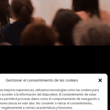
Gestionar el consentimiento de las cookies
las mejores experiencias, utilizamos tecnologías como las cookies para
 acceder a la información del dispositivo. El consentimiento de estas
nos permitirá procesar datos como el comportamiento de navegación o
ciones únicas en este sitio. No consentir o retirar el consentimiento,
 negativamente a ciertas características y funciones.