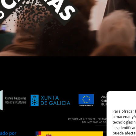
Para ofrecer 
almacenar y/o
tecnologías 
las identifica
puede afectar