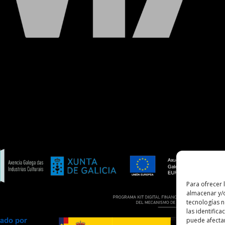
Para ofrecer 
almacenar y/o
tecnologías 
las identifica
puede afectar