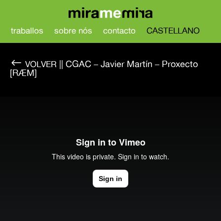
traballos
sobre nós
contacto
CASTELLANO
#
|| CGAC – Javier Martín – Proxecto
[RÆM]