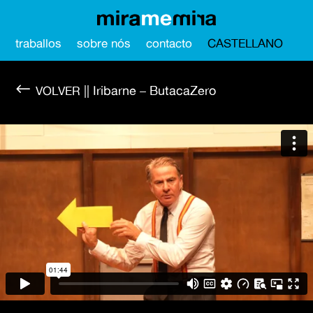
traballos
sobre nós
contacto
CASTELLANO
#
|| Iribarne – ButacaZero