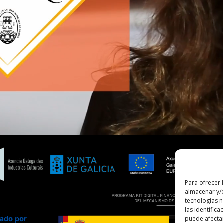
Para ofrecer 
almacenar y/o
tecnologías 
las identifica
puede afectar