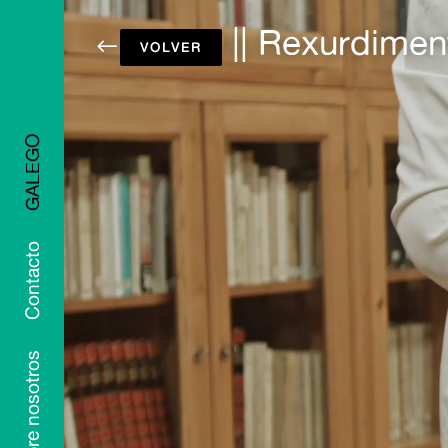
|| Rexurdimen
#
GALEGO
Contacto
Sobre nosotros