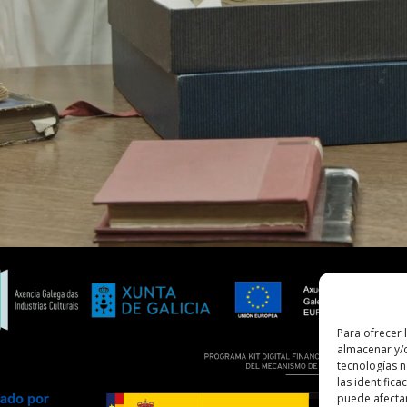
Para ofrecer 
almacenar y/o
tecnologías 
las identifica
puede afectar